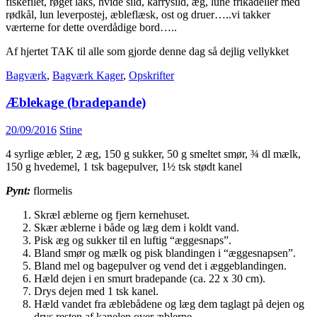
fiskefilet, røget laks, hvide sild, karrysild, æg, lune frikadeller med
rødkål, lun leverpostej, æbleflæsk, ost og druer…..vi takker
værterne for dette overdådige bord…..
Af hjertet TAK til alle som gjorde denne dag så dejlig vellykket
Bagværk
,
Bagværk Kager
,
Opskrifter
Æblekage (bradepande)
20/09/2016
Stine
4 syrlige æbler, 2 æg, 150 g sukker, 50 g smeltet smør, ¾ dl mælk,
150 g hvedemel, 1 tsk bagepulver, 1½ tsk stødt kanel
Pynt:
flormelis
Skræl æblerne og fjern kernehuset.
Skær æblerne i både og læg dem i koldt vand.
Pisk æg og sukker til en luftig “æggesnaps”.
Bland smør og mælk og pisk blandingen i “æggesnapsen”.
Bland mel og bagepulver og vend det i æggeblandingen.
Hæld dejen i en smurt bradepande (ca. 22 x 30 cm).
Drys dejen med 1 tsk kanel.
Hæld vandet fra æblebådene og læg dem taglagt på dejen og
drys resten af kanelen over æblerne.