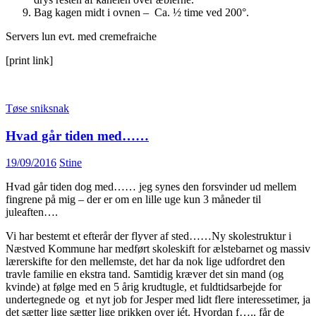
Bag kagen midt i ovnen – Ca. ½ time ved 200°.
Servers lun evt. med cremefraiche
[print link]
Tøse sniksnak
Hvad går tiden med……
19/09/2016
Stine
Hvad går tiden dog med…… jeg synes den forsvinder ud mellem
fingrene på mig – der er om en lille uge kun 3 måneder til
juleaften….
Vi har bestemt et efterår der flyver af sted……Ny skolestruktur i
Næstved Kommune har medført skoleskift for ælstebarnet og massiv
lærerskifte for den mellemste, det har da nok lige udfordret den
travle familie en ekstra tand. Samtidig kræver det sin mand (og
kvinde) at følge med en 5 årig krudtugle, et fuldtidsarbejde for
undertegnede og et nyt job for Jesper med lidt flere interessetimer, ja
det sætter lige sætter lige prikken over iét. Hvordan f….. får de