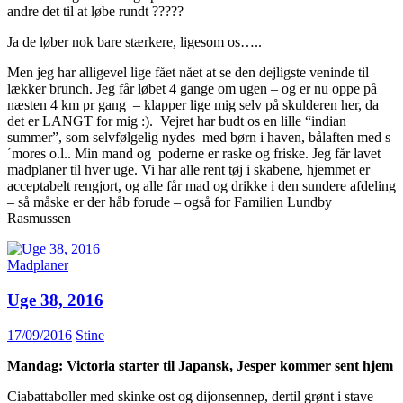
andre det til at løbe rundt ?????
Ja de løber nok bare stærkere, ligesom os…..
Men jeg har alligevel lige fået nået at se den dejligste veninde til
lækker brunch. Jeg får løbet 4 gange om ugen – og er nu oppe på
næsten 4 km pr gang – klapper lige mig selv på skulderen her, da
det er LANGT for mig :). Vejret har budt os en lille “indian
summer”, som selvfølgelig nydes med børn i haven, bålaften med s
´mores o.l.. Min mand og poderne er raske og friske. Jeg får lavet
madplaner til hver uge. Vi har alle rent tøj i skabene, hjemmet er
acceptabelt rengjort, og alle får mad og drikke i den sundere afdeling
– så måske er der håb forude – også for Familien Lundby
Rasmussen
Madplaner
Uge 38, 2016
17/09/2016
Stine
Mandag: Victoria starter til Japansk, Jesper kommer sent hjem
Ciabattaboller med skinke ost og dijonsennep, dertil grønt i stave