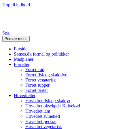
Hop til indhold
Stine's Blog
Søg
Primær menu
Forside
Somes.dk formål og politikker
Madplaner
Forretter
Forret kød
Forret fisk og skalddyr
Forret vegatarisk
Forret supper
Forret tærter
Hovedretter
Hovedret fisk og skaldyr
Hovedret oksekød / Kalvekød
Hovedret lam
Hovedret svinekød
Hovedret fjerkræ
Hovedret vegetarisk