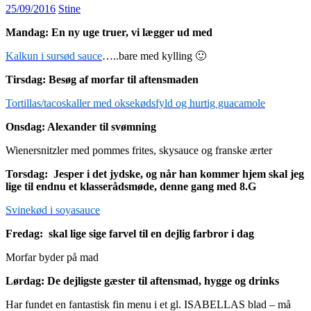
25/09/2016
Stine
Mandag: En ny uge truer, vi lægger ud med
Kalkun i sursød sauce
…..bare med kylling 🙂
Tirsdag: Besøg af morfar til aftensmaden
Tortillas/tacoskaller med oksekødsfyld og hurtig guacamole
Onsdag: Alexander til svømning
Wienersnitzler med pommes frites, skysauce og franske ærter
Torsdag: Jesper i det jydske, og når han kommer hjem
skal jeg
lige til endnu et klasserådsmøde, denne gang med 8.G
Svinekød i soyasauce
Fredag: skal lige sige farvel til en dejlig farbror i dag
Morfar byder på mad
Lørdag: De dejligste gæster til aftensmad, hygge og drinks
Har fundet en fantastisk fin menu i et gl. ISABELLAS blad – må