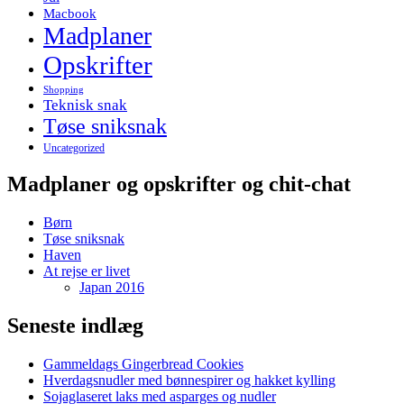
Macbook
Madplaner
Opskrifter
Shopping
Teknisk snak
Tøse sniksnak
Uncategorized
Madplaner og opskrifter og chit-chat
Børn
Tøse sniksnak
Haven
At rejse er livet
Japan 2016
Seneste indlæg
Gammeldags Gingerbread Cookies
Hverdagsnudler med bønnespirer og hakket kylling
Sojaglaseret laks med asparges og nudler