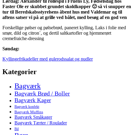
Lørdag: Alexander til rollespil i Fruens Ly, Fødselsdag hos
Faster Ole er skubbet grundet skoldkopper 🙁 så vi snupper en
tur til Beredskabsstyrelsens åbent hus med Valdemar og til
aftens satser vi på at grille ved bålet, med besøg af en god ven
Forskellige pølser og pølsebrød, paneret kylling, Laks i folie med
smør, dild og citron¨, og dertil saltkartofler og hjemmerørt
cremefraiche-dressing
Søndag:
Kyllingefrikadeller med gulerodssalat og nudler
Kategorier
Bagværk
Bagværk Brød / Boller
Bagværk Kager
Bagværk konfekt
Bagværk Muffins
Bagværk Småkager
Bagværk Tærter / Roulader
Bil