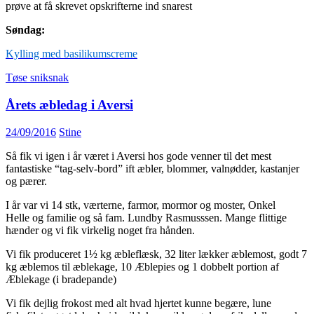
prøve at få skrevet opskrifterne ind snarest
Søndag:
Kylling med basilikumscreme
Tøse sniksnak
Årets æbledag i Aversi
24/09/2016
Stine
Så fik vi igen i år været i Aversi hos gode venner til det mest
fantastiske “tag-selv-bord” ift æbler, blommer, valnødder, kastanjer
og pærer.
I år var vi 14 stk, værterne, farmor, mormor og moster, Onkel
Helle og familie og så fam. Lundby Rasmusssen. Mange flittige
hænder og vi fik virkelig noget fra hånden.
Vi fik produceret 1½ kg æbleflæsk, 32 liter lækker æblemost, godt 7
kg æblemos til æblekage, 10 Æblepies og 1 dobbelt portion af
Æblekage (i bradepande)
Vi fik dejlig frokost med alt hvad hjertet kunne begære, lune