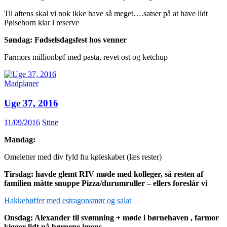
Til aftens skal vi nok ikke have så meget….satser på at have lidt
Pølsehorn klar i reserve
Søndag: Fødselsdagsfest hos venner
Farmors millionbøf med pasta, revet ost og ketchup
Madplaner
Uge 37, 2016
11/09/2016
Stine
Mandag:
Omeletter med div fyld fra køleskabet (læs rester)
Tirsdag: havde glemt RIV møde med kolleger, så resten af
familien måtte snuppe Pizza/durumruller – ellers foreslår vi
Hakkebøffer med estragonsmør og salat
Onsdag: Alexander til svømning + møde i børnehaven , farmor
kigger lidt på børnene imens