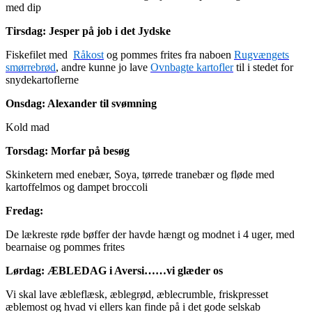
med dip
Tirsdag: Jesper på job i det Jydske
Fiskefilet med
Råkost
og pommes frites fra naboen
Rugvængets
smørrebrød
, andre kunne jo lave
Ovnbagte kartofler
til i stedet for
snydekartoflerne
Onsdag: Alexander til svømning
Kold mad
Torsdag: Morfar på besøg
Skinketern med enebær, Soya, tørrede tranebær og fløde med
kartoffelmos og dampet broccoli
Fredag:
De lækreste røde bøffer der havde hængt og modnet i 4 uger, med
bearnaise og pommes frites
Lørdag: ÆBLEDAG i Aversi……vi glæder os
Vi skal lave æbleflæsk, æblegrød, æblecrumble, friskpresset
æblemost og hvad vi ellers kan finde på i det gode selskab