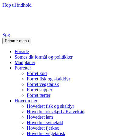
Hop til indhold
Stine's Blog
Søg
Primær menu
Forside
Somes.dk formål og politikker
Madplaner
Forretter
Forret kød
Forret fisk og skalddyr
Forret vegatarisk
Forret supper
Forret tærter
Hovedretter
Hovedret fisk og skaldyr
Hovedret oksekød / Kalvekød
Hovedret lam
Hovedret svinekød
Hovedret fjerkræ
Hovedret vegetarisk