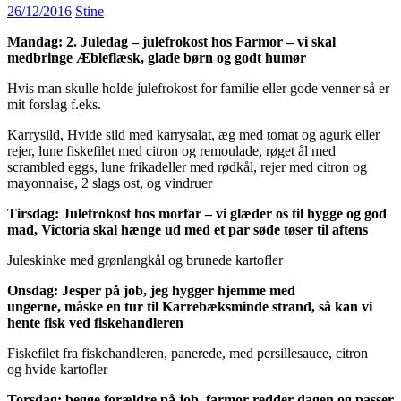
26/12/2016
Stine
Mandag: 2. Juledag – julefrokost hos Farmor – vi skal
medbringe Æbleflæsk, glade børn og godt humør
Hvis man skulle holde julefrokost for familie eller gode venner så er
mit forslag f.eks.
Karrysild, Hvide sild med karrysalat, æg med tomat og agurk eller
rejer, lune fiskefilet med citron og remoulade, røget ål med
scrambled eggs, lune frikadeller med rødkål, rejer med citron og
mayonnaise, 2 slags ost, og vindruer
Tirsdag: Julefrokost hos morfar – vi glæder os til hygge og god
mad, Victoria skal hænge ud med et par søde tøser til aftens
Juleskinke med grønlangkål og brunede kartofler
Onsdag: Jesper på job, jeg hygger hjemme med
ungerne, måske en tur til Karrebæksminde strand, så kan vi
hente fisk ved fiskehandleren
Fiskefilet fra fiskehandleren, panerede, med persillesauce, citron
og hvide kartofler
Torsdag: begge forældre på job, farmor redder dagen og passer