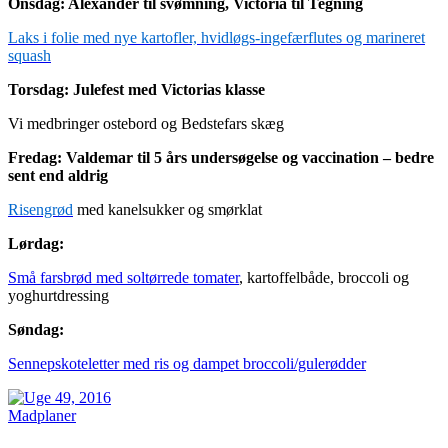
Onsdag: Alexander til svømning, Victoria til Tegning
Laks i folie med nye kartofler, hvidløgs-ingefærflutes og marineret
squash
Torsdag: Julefest med Victorias klasse
Vi medbringer ostebord og Bedstefars skæg
Fredag: Valdemar til 5 års undersøgelse og vaccination – bedre
sent end aldrig
Risengrød
med kanelsukker og smørklat
Lørdag:
Små farsbrød med soltørrede tomater
, kartoffelbåde, broccoli og
yoghurtdressing
Søndag:
Sennepskoteletter med ris og dampet broccoli/gulerødder
Madplaner