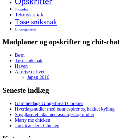
Opskrifter
Shopping
Teknisk snak
Tøse sniksnak
Uncategorized
Madplaner og opskrifter og chit-chat
Børn
Tøse sniksnak
Haven
At rejse er livet
Japan 2016
Seneste indlæg
Gammeldags Gingerbread Cookies
Hverdagsnudler med bønnespirer og hakket kylling
Sojaglaseret laks med asparges og nudler
Marry me chicken
Jamaican Jerk Chicken