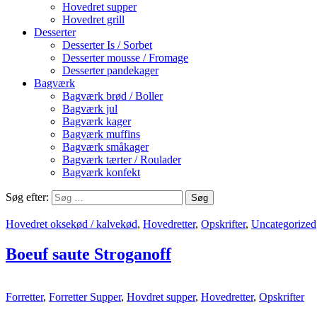
Hovedret supper
Hovedret grill
Desserter
Desserter Is / Sorbet
Desserter mousse / Fromage
Desserter pandekager
Bagværk
Bagværk brød / Boller
Bagværk jul
Bagværk kager
Bagværk muffins
Bagværk småkager
Bagværk tærter / Roulader
Bagværk konfekt
Søg efter:
Hovedret oksekød / kalvekød
,
Hovedretter
,
Opskrifter
,
Uncategorized
Boeuf saute Stroganoff
Forretter
,
Forretter Supper
,
Hovdret supper
,
Hovedretter
,
Opskrifter