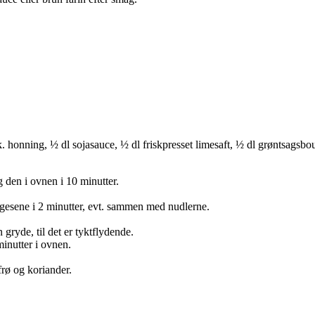
psk. honning, ½ dl sojasauce, ½ dl friskpresset limesaft, ½ dl grøntsagsb
 den i ovnen i 10 minutter.
gesene i 2 minutter, evt. sammen med nudlerne.
 gryde, til det er tyktflydende.
inutter i ovnen.
rø og koriander.