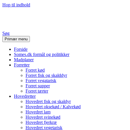
Hop til indhold
Stine's Blog
Søg
Primær menu
Forside
Somes.dk formål og politikker
Madplaner
Forretter
Forret kød
Forret fisk og skalddyr
Forret vegatarisk
Forret supper
Forret tærter
Hovedretter
Hovedret fisk og skaldyr
Hovedret oksekød / Kalvekød
Hovedret lam
Hovedret svinekød
Hovedret fjerkræ
Hovedret vegetarisk