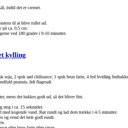
l, indtil det er cremet.
tens til at blive rullet ud.
e på ca. 0,5 cm.
erne ved 180 grader i 9-10 minutter.
t kylling
psk soja, 2 spsk sød chilisauce, 1 spsk brun farin, 4 fed hvidløg finthakk
ndfuld peanuts, lidt flagesalt
er, mens det hakkes godt ud, så det bliver fint.
 steg i ca. 15 sekunder.
d med kogende vand. Rør rundt og lad dem trække i 4-5 minutter.
en og vend det hele godt rundt.
en.
auce eller brun farin efter smag.