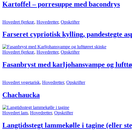
Kartoffel – porresuppe med bacondrys
Hovedret fjerkræ
,
Hovedretter
,
Opskrifter
Farseret cypriotisk kylling, pandestegte as
Hovedret fjerkræ
,
Hovedretter
,
Opskrifter
Fasanbryst med karljohansvampe og lufttø
Hovedret vegetarisk
,
Hovedretter
,
Opskrifter
Chachaucka
Hovedret lam
,
Hovedretter
,
Opskrifter
Langtidsstegt lammekølle i tagine (eller st