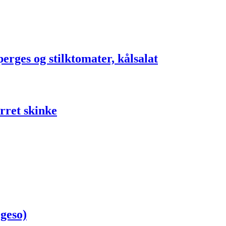
perges og stilktomater, kålsalat
rret skinke
egeso)