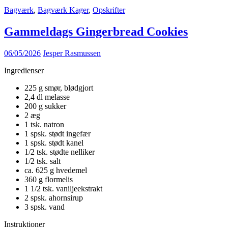
Bagværk
,
Bagværk Kager
,
Opskrifter
Gammeldags Gingerbread Cookies
06/05/2026
Jesper Rasmussen
​Ingredienser
225 g smør, blødgjort
2,4 dl melasse
200 g sukker
2 æg
1 tsk. natron
1 spsk. stødt ingefær
1 spsk. stødt kanel
1/2 tsk. stødte nelliker
1/2 tsk. salt
ca. 625 g hvedemel
360 g flormelis
1 1/2 tsk. vaniljeekstrakt
2 spsk. ahornsirup
3 spsk. vand
​Instruktioner