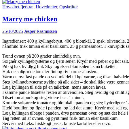
Hovedret fjerkræ
,
Hovedretter
,
Opskrifter
Marry me chicken
25/10/2025
Jesper Rasmussen
Ingredienser: 400 g kyllingebryst, 400 g blomkål, 2 spsk. olivenolie, 2 
håndfuld frisk timian eller basilikum, 25 g parmesanost, 1 knivspids sa
Tænd ovnen på 200 grader almindelig ovn.
Soignér kyllingebrysterne og fjern sener. Krydr med peber og lidt salt.
Pil og hak hvidløg fint. Skyl og skær blomkålen i små buketter.
Hak de soltørrede tomater fint og riv parmesanosten.
Varm en ovnfast pande op ved middel til høj varme, og tilsæt halvdele
Steg kyllingebrysterne gyldne på alle sider – de skal ikke være genne
Læg kyllingen til side på en tallerken, mens saucen laves.
I samme pande tilsættes resten af olivenolien. Steg hvidløg og chiliflage
Tilsæt tomatpuré og steg videre i ca. 1 minut.
Kom de soltørrede tomater og blomkål i panden og steg i yderligere 1-
Hæld bouillon og fløde i panden, og lad det simre. Krydr med salt og 
Læg kyllingen tilbage i panden, drys parmesan over, og sæt det hele i 
Tag retten ud af ovnen, og pynt med frisk timian eller basilikum.
Servér med f.eks. friskkogt pasta, knuste kartofler eller orzo.
Print denne post