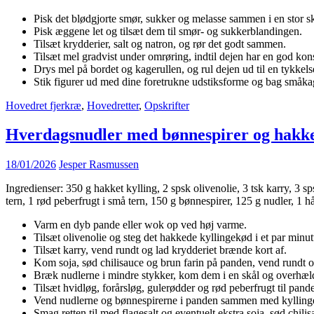
Pisk det blødgjorte smør, sukker og melasse sammen i en stor skå
Pisk æggene let og tilsæt dem til smør- og sukkerblandingen.
Tilsæt krydderier, salt og natron, og rør det godt sammen.
Tilsæt mel gradvist under omrøring, indtil dejen har en god konsis
Drys mel på bordet og kagerullen, og rul dejen ud til en tykkels
Stik figurer ud med dine foretrukne udstiksforme og bag småkag
Hovedret fjerkræ
,
Hovedretter
,
Opskrifter
Hverdagsnudler med bønnespirer og hakke
18/01/2026
Jesper Rasmussen
Ingredienser: 350 g hakket kylling, 2 spsk olivenolie, 3 tsk karry, 3 s
tern, 1 rød peberfrugt i små tern, 150 g bønnespirer, 125 g nudler, 1 hå
Varm en dyb pande eller wok op ved høj varme.
Tilsæt olivenolie og steg det hakkede kyllingekød i et par minutt
Tilsæt karry, vend rundt og lad krydderiet brænde kort af.
Kom soja, sød chilisauce og brun farin på panden, vend rundt og
Bræk nudlerne i mindre stykker, kom dem i en skål og overhæl
Tilsæt hvidløg, forårsløg, gulerødder og rød peberfrugt til pand
Vend nudlerne og bønnespirerne i panden sammen med kylling
Smag retten til med flagesalt og eventuelt ekstra soja, sød chilis