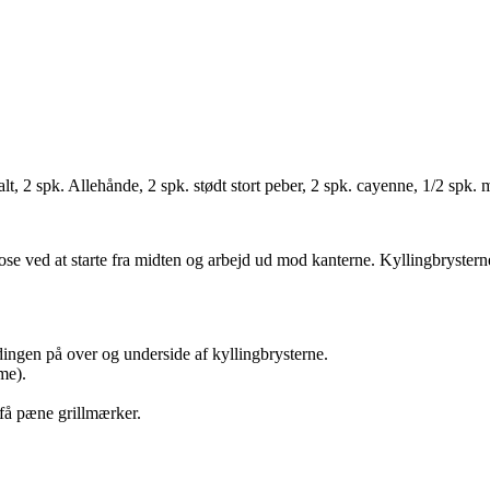
 salt, 2 spk. Allehånde, 2 spk. stødt stort peber, 2 spk. cayenne, 1/2 spk.
pose ved at starte fra midten og arbejd ud mod kanterne. Kyllingbryster
dingen på over og underside af kyllingbrysterne.
me).
t få pæne grillmærker.