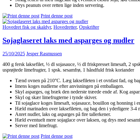
Drys peanuts over retten lige inden servering.
Print denne post
Hovedret fisk og skaldyr
,
Hovedretter
,
Opskrifter
Sojaglaseret laks med asparges og nudler
25/10/2025
Jesper Rasmussen
400 g fersk laksefilet, ½ dl sojasauce, ½ dl friskpresset limesaft, 2 s
usprøjtede limefrugter, 1 spsk. sesamfrø, 1 håndfuld frisk koriander
Tænd ovnen på 210°C. Læg laksefileten i et ovnfast fad, og bag
Imens koges nudlerne efter anvisningen på emballagen.
Skyl asparges, og bræk den nederste træede ende af. Kog aspar
Skyl og skær limefrugterne i tynde skiver.
Til sojaglace koges limesaft, sojasauce, bouillon og honning i en
Hæld marinaden over laksefileten, og bag den i yderligere 3-4 m
Anret nudler, laks og asparges på fire tallerkener.
Hæld eventuelt mere sojaglace over laksen, og drys med sesamf
Server med limefrugt.
Print denne post