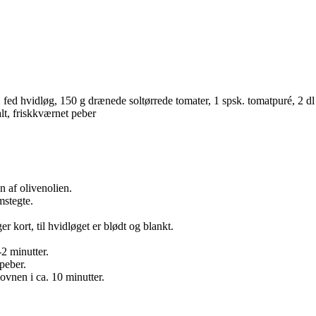
fed hvidløg, 150 g drænede soltørrede tomater, 1 spsk. tomatpuré, 2 dl hø
lt, friskkværnet peber
n af olivenolien.
mstegte.
r kort, til hvidløget er blødt og blankt.
2 minutter.
peber.
ovnen i ca. 10 minutter.