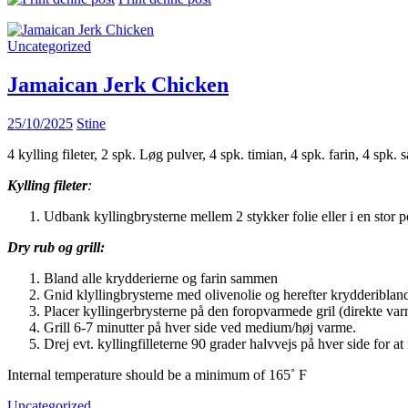
Uncategorized
Jamaican Jerk Chicken
25/10/2025
Stine
4 kylling fileter, 2 spk. Løg pulver, 4 spk. timian, 4 spk. farin, 4 spk.
Kylling fileter
:
Udbank kyllingbrysterne mellem 2 stykker folie eller i en stor 
Dry rub og grill:
Bland alle krydderierne og farin sammen
Gnid klyllingbrysterne med olivenolie og herefter krydderiblan
Placer kyllingerbrysterne på den foropvarmede gril (direkte var
Grill 6-7 minutter på hver side ved medium/høj varme.
Drej evt. kyllingfilleterne 90 grader halvvejs på hver side for a
Internal temperature should be a minimum of 165˚ F
Uncategorized