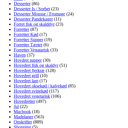
Desserter
(86)
Desserter Is / Sorbet
(23)
Desserter Mousse / Fromage
(24)
Desserter Pandekager
(11)
Forret fisk og skalddyr
(23)
Forretter
(87)
Forretter Kød
(17)
Forretter Supper
(19)
Forretter Tærter
(6)
Forretter Vegatarisk
(33)
Haven
(37)
Hovdret supper
(30)
Hovedret fisk og skaldyr
(51)
Hovedret fjerkræ
(128)
Hovedret grill
(10)
Hovedret lam
(17)
Hovedret oksekød / kalvekød
(85)
Hovedret svinekød
(117)
Hovedret vegetarisk
(106)
Hovedretter
(497)
Jul
(22)
Macbook
(18)
Madplaner
(563)
Opskrifter
(889)
Shopping
(5)