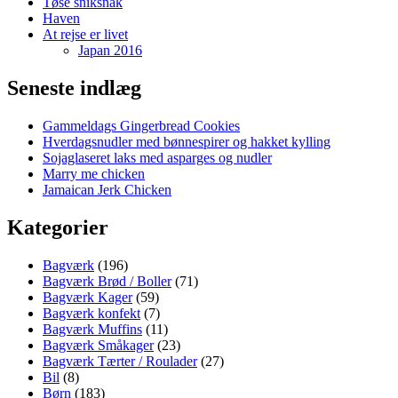
Tøse sniksnak
Haven
At rejse er livet
Japan 2016
Seneste indlæg
Gammeldags Gingerbread Cookies
Hverdagsnudler med bønnespirer og hakket kylling
Sojaglaseret laks med asparges og nudler
Marry me chicken
Jamaican Jerk Chicken
Kategorier
Bagværk
(196)
Bagværk Brød / Boller
(71)
Bagværk Kager
(59)
Bagværk konfekt
(7)
Bagværk Muffins
(11)
Bagværk Småkager
(23)
Bagværk Tærter / Roulader
(27)
Bil
(8)
Børn
(183)