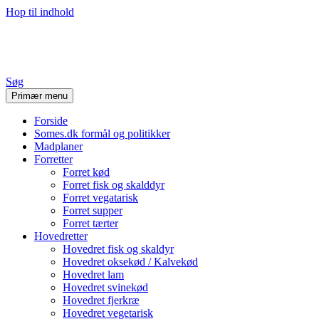
Hop til indhold
Stine's Blog
Søg
Primær menu
Forside
Somes.dk formål og politikker
Madplaner
Forretter
Forret kød
Forret fisk og skalddyr
Forret vegatarisk
Forret supper
Forret tærter
Hovedretter
Hovedret fisk og skaldyr
Hovedret oksekød / Kalvekød
Hovedret lam
Hovedret svinekød
Hovedret fjerkræ
Hovedret vegetarisk