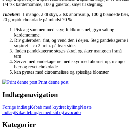
1/4 tsk kardemomme, 100 g gulerod, smør til stegning
Tilbehør:
1 mango, 2 dl skyr, 2 tsk ahornsirup, 100 g blandede bær,
20 g mørk chokolade på mindst 70 %
Pisk æg sammen med skyr, fuldkornsmel, gryn salt og
kardemomme.
Riv guleroden fint, og vend den i dejen. Steg pandekagerne i
smørret – ca 2 min. på hver side.
Inden pandekagerne steges skræl og skær mangoen i små
tern
Server medpandekagerne med skyr med ahornsirup, mango
bær og revet chokolade
kan pyntes med citronmelisse og spiselige blomster
Print denne post
Indlægsnavigation
Forrige indlæg
Kebab med krydret kylling
Næste
indlæg
Kikærteburger med kål og avocado
Kategorier