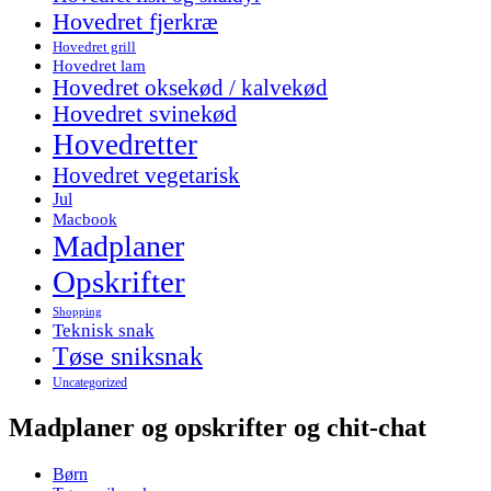
Hovedret fjerkræ
Hovedret grill
Hovedret lam
Hovedret oksekød / kalvekød
Hovedret svinekød
Hovedretter
Hovedret vegetarisk
Jul
Macbook
Madplaner
Opskrifter
Shopping
Teknisk snak
Tøse sniksnak
Uncategorized
Madplaner og opskrifter og chit-chat
Børn