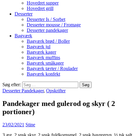
Hovedret supper
Hovedret grill
Desserter
Desserter Is / Sorbet
Desserter mousse / Fromage
Desserter pandekager
Bagværk
Bagværk brød / Boller
Bagværk jul
Bagværk kager
Bagværk muffins
Bagværk småkager
Bagværk tærter / Roulader
Bagværk konfekt
Søg efter:
Desserter Pandekager
,
Opskrifter
Pandekager med gulerod og skyr ( 2
portioner)
23/02/2021
Stine
3 æg, 2 spsk skyr, 2 spsk fuldkornsmel, 2 spsk havregryn, ½ tsk salt,