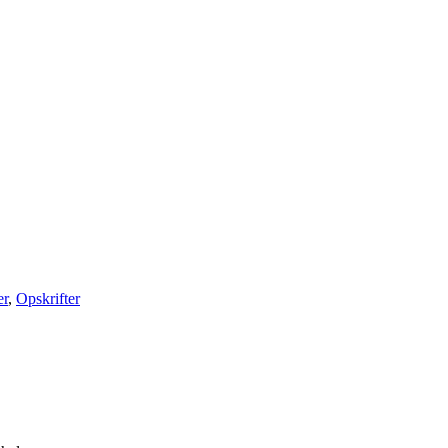
er
,
Opskrifter