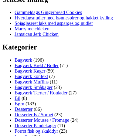
Gammeldags Gingerbread Cookies
Hverdagsnudler med bønnespirer og hakket kylling
Sojaglaseret laks med asparges og nudler
Marry me chicken
Jamaican Jerk Chicken
Kategorier
Bagværk
(196)
Bagværk Brød / Boller
(71)
Bagværk Kager
(59)
Bagværk konfekt
(7)
Bagværk Muffins
(11)
Bagværk Småkager
(23)
Bagværk Tærter / Roulader
(27)
Bil
(8)
Børn
(183)
Desserter
(86)
Desserter Is / Sorbet
(23)
Desserter Mousse / Fromage
(24)
Desserter Pandekager
(11)
Forret fisk og skalddyr
(23)