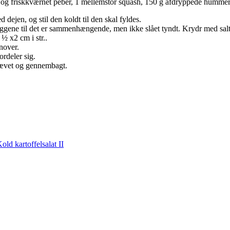
alt og friskkværnet peber, 1 mellemstor squash, 150 g afdryppede humme
ejen, og stil den koldt til den skal fyldes.
ene til det er sammenhængende, men ikke slået tyndt. Krydr med salt,
½ x2 cm i str..
nover.
rdeler sig.
 hævet og gennembagt.
old kartoffelsalat II