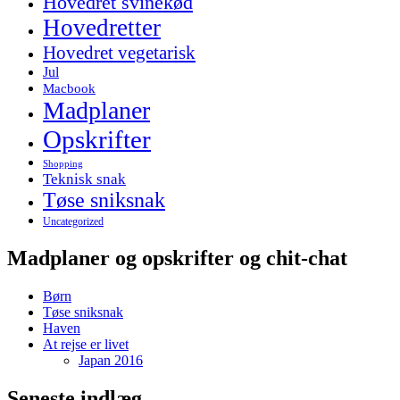
Hovedret svinekød
Hovedretter
Hovedret vegetarisk
Jul
Macbook
Madplaner
Opskrifter
Shopping
Teknisk snak
Tøse sniksnak
Uncategorized
Madplaner og opskrifter og chit-chat
Børn
Tøse sniksnak
Haven
At rejse er livet
Japan 2016
Seneste indlæg