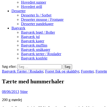
Hovedret supper
Hovedret grill
Desserter
Desserter Is / Sorbet
Desserter mousse / Fromage
Desserter pandekager
Bagværk
Bagværk brød / Boller
Bagværk jul
Bagværk kager
Bagværk muffins
Bagværk småkager
Bagværk tærter / Roulader
Bagværk konfekt
Søg efter:
Bagværk Tærter / Roulader
,
Forret fisk og skalddyr
,
Forretter
,
Forrett
Tærte med hummerhaler
08/06/2013
Stine
200 g mørdej