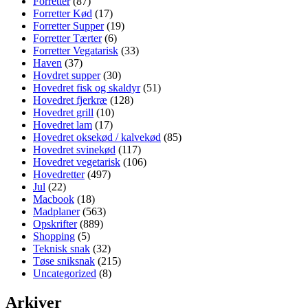
Forretter
(87)
Forretter Kød
(17)
Forretter Supper
(19)
Forretter Tærter
(6)
Forretter Vegatarisk
(33)
Haven
(37)
Hovdret supper
(30)
Hovedret fisk og skaldyr
(51)
Hovedret fjerkræ
(128)
Hovedret grill
(10)
Hovedret lam
(17)
Hovedret oksekød / kalvekød
(85)
Hovedret svinekød
(117)
Hovedret vegetarisk
(106)
Hovedretter
(497)
Jul
(22)
Macbook
(18)
Madplaner
(563)
Opskrifter
(889)
Shopping
(5)
Teknisk snak
(32)
Tøse sniksnak
(215)
Uncategorized
(8)
Arkiver