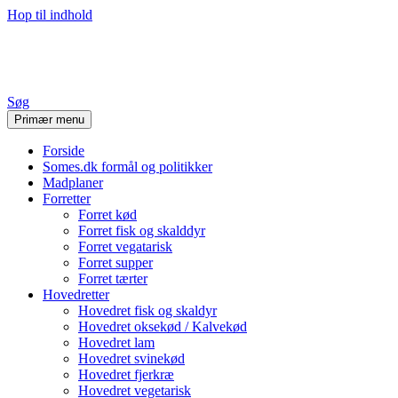
Hop til indhold
Stine's Blog
Søg
Primær menu
Forside
Somes.dk formål og politikker
Madplaner
Forretter
Forret kød
Forret fisk og skalddyr
Forret vegatarisk
Forret supper
Forret tærter
Hovedretter
Hovedret fisk og skaldyr
Hovedret oksekød / Kalvekød
Hovedret lam
Hovedret svinekød
Hovedret fjerkræ
Hovedret vegetarisk