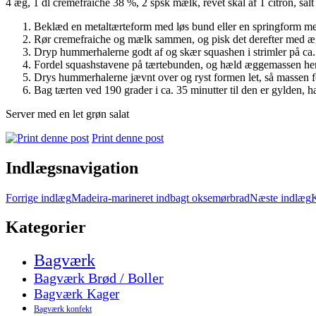
4 æg, 1 dl cremefraiche 38 %, 2 spsk mælk, revet skal af 1 citron, s
Beklæd en metaltærteform med løs bund eller en springform med d
Rør cremefraiche og mælk sammen, og pisk det derefter med ægg
Dryp hummerhalerne godt af og skær squashen i strimler på ca. 
Fordel squashstavene på tærtebunden, og hæld æggemassen he
Drys hummerhalerne jævnt over og ryst formen let, så massen fo
Bag tærten ved 190 grader i ca. 35 minutter til den er gylden,
Server med en let grøn salat
Print denne post
Indlægsnavigation
Forrige indlæg
Madeira-marineret indbagt oksemørbrad
Næste indlæg
K
Kategorier
Bagværk
Bagværk Brød / Boller
Bagværk Kager
Bagværk konfekt